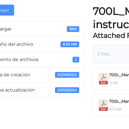
700L_M
rgar
instru
argar
1680
Attached F
ño del archivo
8.50 MB
2 files
ento de archivos
2
a de creación
700L_Manu
20/09/2024
0 KB
a actualización
20/09/2024
700L_Manu
8.5 MB