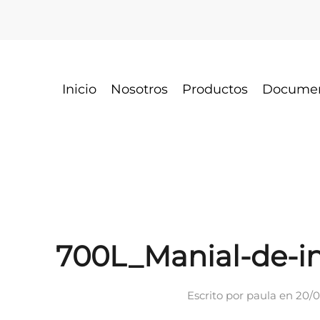
Inicio
Nosotros
Productos
Docume
700L_Manial-de-in
Escrito por
paula
en
20/