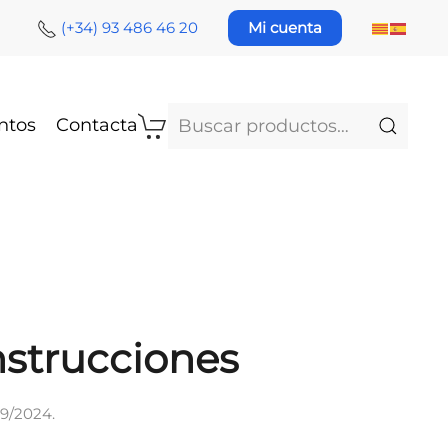
(+34) 93 486 46 20
Mi cuenta
Buscar
ntos
Contacta
por:
strucciones
09/2024
.