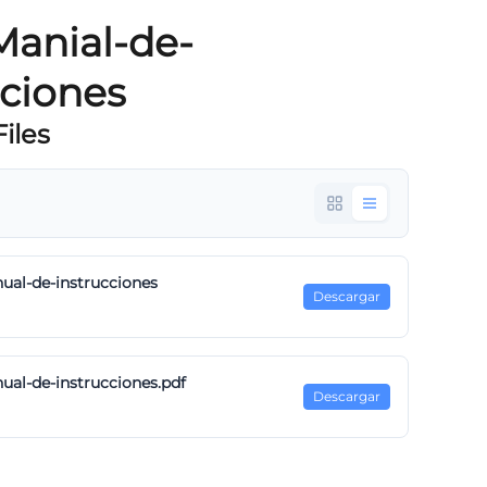
anial-de-
cciones
iles
al-de-instrucciones
Descargar
al-de-instrucciones.pdf
Descargar