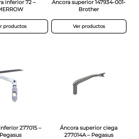
a inferior 72 –
Áncora superior 147934-001-
MERROW
Brother
r productos
Ver productos
nferior 277015 –
Áncora superior ciega
Pegasus
277014A – Pegasus