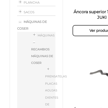
PLANCHA
Áncora superior 
SACOS
JUKI
MÁQUINAS DE
COSER
Ver produ
MÁQUINAS
RECAMBIOS
MÁQUINAS DE
COSER
PRENSATELAS
PLACAS
AGUJAS
DIENTES
DE