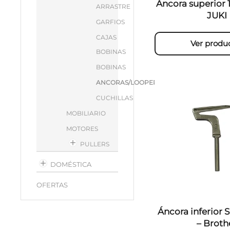
Áncora superior 
ARRASTRE
JUKI
GARFIOS
CAJAS
Ver produ
BOBINAS
BOBINAS
ANCORAS/LOOPERS
CUCHILLAS
MOBILIARIO
MOTORES
PULLERS
DOMÉSTICA
OFERTAS
Áncora inferior 
– Broth