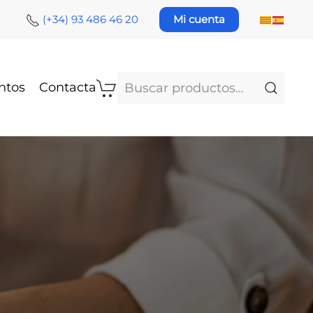
(+34) 93 486 46 20
Mi cuenta
Buscar
ntos
Contacta
por: