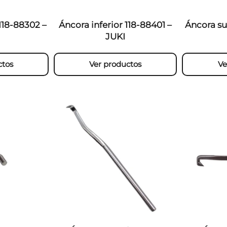
118-88302 –
Áncora inferior 118-88401 –
Áncora su
JUKI
ctos
Ver productos
Ve