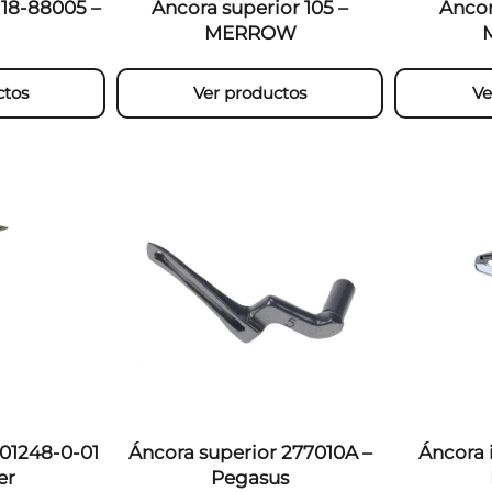
118-88005 –
Áncora superior 105 –
Áncor
MERROW
ctos
Ver productos
Ve
S01248-0-01
Áncora superior 277010A –
Áncora i
er
Pegasus