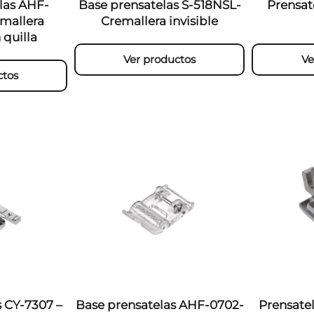
las AHF-
Base prensatelas S-518NSL-
Prensat
mallera
Cremallera invisible
 quilla
Ver productos
Ve
ctos
s CY-7307 –
Base prensatelas AHF-0702-
Prensatel