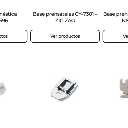
éstica
Base prensatelas CY-7301 –
Base pren
596
ZIG ZAG
NS
ctos
Ver productos
Ve