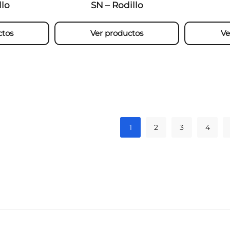
llo
SN – Rodillo
ctos
Ver productos
Ve
1
2
3
4