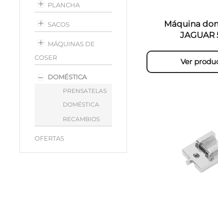
PLANCHA
Máquina dom
SACOS
JAGUAR 
MÁQUINAS DE
COSER
Ver produ
DOMÉSTICA
PRENSATELAS
DOMÉSTICA
RECAMBIOS
OFERTAS