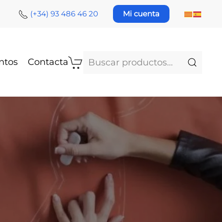
(+34) 93 486 46 20
Mi cuenta
Buscar
ntos
Contacta
por: