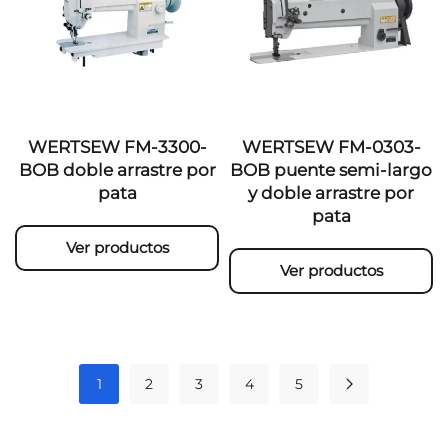
WERTSEW FM-3300-
WERTSEW FM-0303-
BOB doble arrastre por
BOB puente semi-largo
pata
y doble arrastre por
pata
Ver productos
Ver productos
1
2
3
4
5