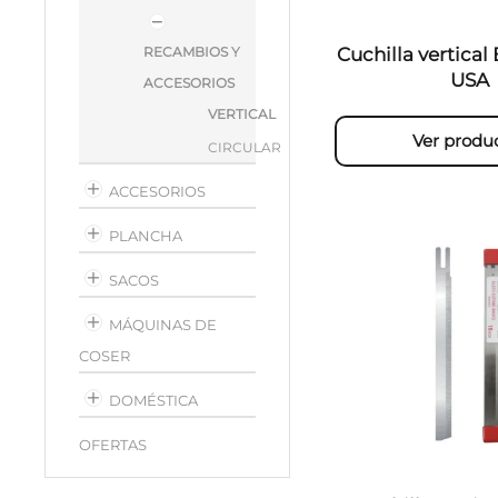
RECAMBIOS Y
Cuchilla vertica
USA
ACCESORIOS
VERTICAL
Ver produ
CIRCULAR
ACCESORIOS
PLANCHA
SACOS
MÁQUINAS DE
COSER
DOMÉSTICA
OFERTAS