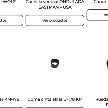
cal WOLF –
Cuchilla vertical ONDULADA
Conex
EASTMAN – USA
Ve
ctos
Ver productos
lar KM-178
Goma cinta afilar U-178 KM
Rueda