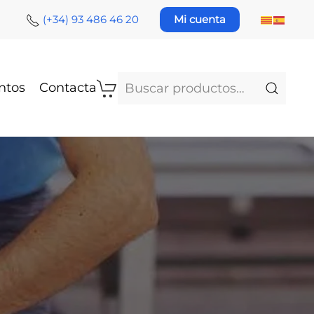
(+34) 93 486 46 20
Mi cuenta
Buscar
ntos
Contacta
por: