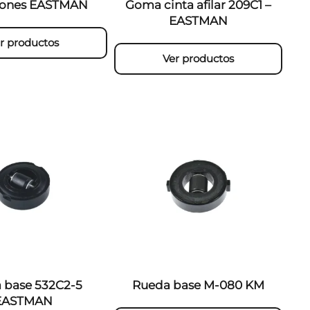
iones EASTMAN
Goma cinta afilar 209C1 –
EASTMAN
r productos
Ver productos
 base 532C2-5
Rueda base M-080 KM
EASTMAN