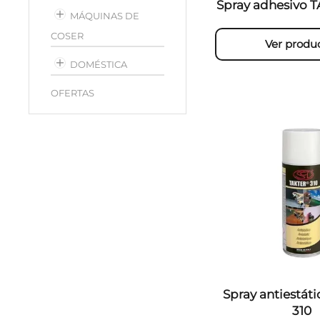
Spray adhesivo 
MÁQUINAS DE
COSER
Ver produ
DOMÉSTICA
OFERTAS
Spray antiestát
310