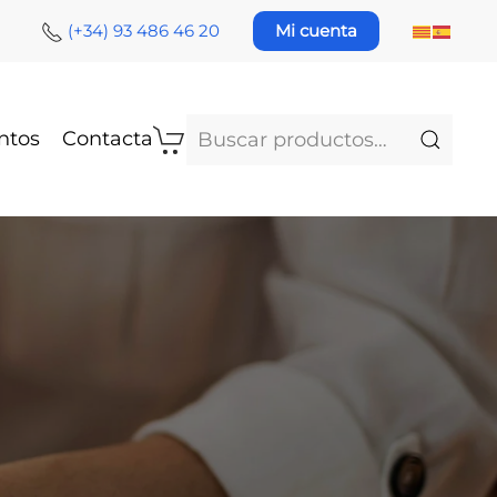
(+34) 93 486 46 20
Mi cuenta
Buscar
ntos
Contacta
por: