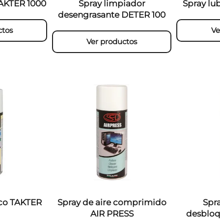
TAKTER 1000
Spray limpiador
Spray lu
desengrasante DETER 100
ctos
Ve
Ver productos
ico TAKTER
Spray de aire comprimido
Spr
AIR PRESS
desbloq