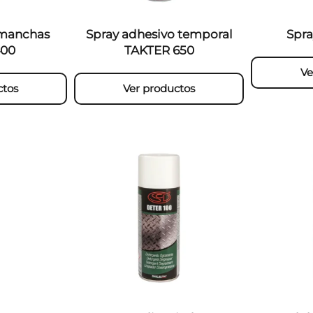
amanchas
Spray adhesivo temporal
Spra
400
TAKTER 650
Ve
ctos
Ver productos