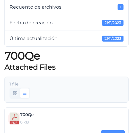
Recuento de archivos
1
Fecha de creación
21/11/2023
Última actualización
21/11/2023
700Qe
Attached Files
1 file
700Qe
0 KB