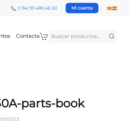
(+34) 93 486 46 20
Mi cuenta
Buscar
ntos
Contacta
por:
30A-parts-book
21/11/2023
.