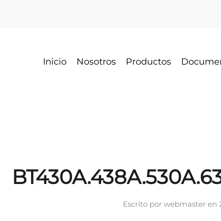
Inicio
Nosotros
Productos
Docume
BT430A.438A.530A.6
Escrito por
webmaster
en