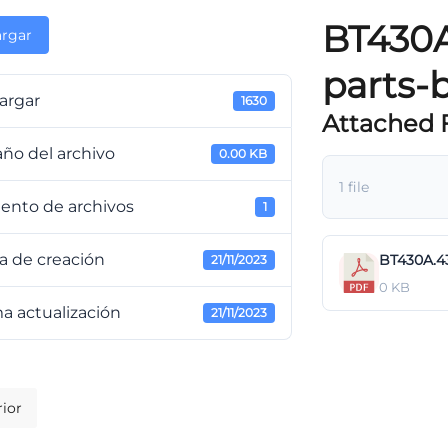
BT430A
rgar
parts-
argar
1630
Attached F
ño del archivo
0.00 KB
1 file
ento de archivos
1
a de creación
BT430A.4
21/11/2023
0 KB
a actualización
21/11/2023
ior