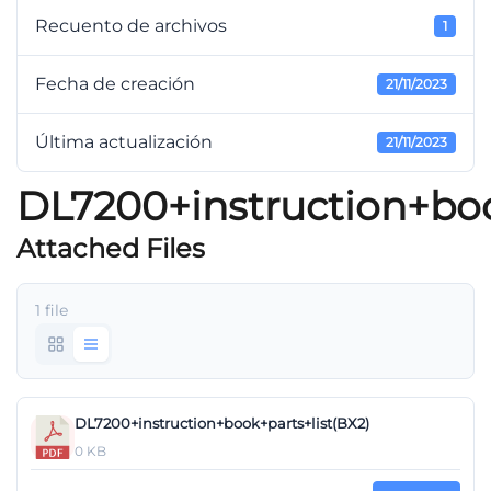
Recuento de archivos
1
Fecha de creación
21/11/2023
Última actualización
21/11/2023
DL7200+instruction+boo
Attached Files
1 file
DL7200+instruction+book+parts+list(BX2)
0 KB