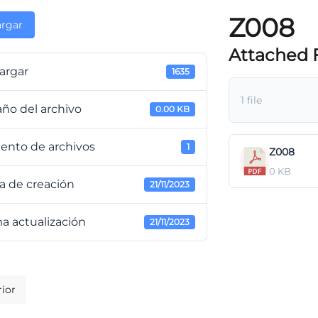
Z008
rgar
Attached F
argar
1635
1 file
ño del archivo
0.00 KB
ento de archivos
1
Z008
0 KB
a de creación
21/11/2023
a actualización
21/11/2023
ior