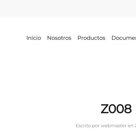
Inicio
Nosotros
Productos
Docume
Z008
Escrito por
webmaster
en