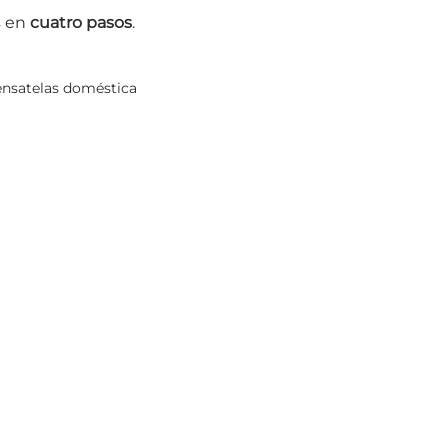
s en
cuatro pasos
.
ensatelas doméstica