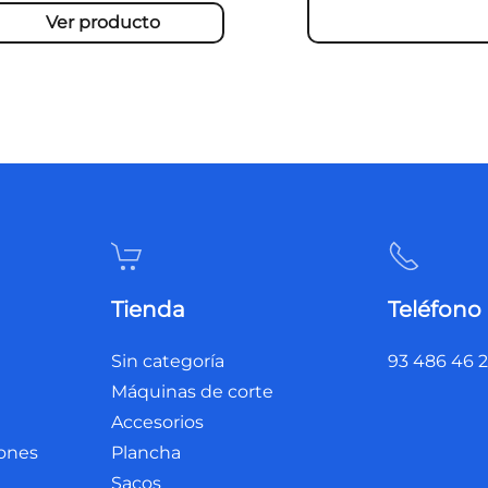
Ver producto
Tienda
Teléfono
Sin categoría
93 486 46 
Máquinas de corte
Accesorios
iones
Plancha
Sacos