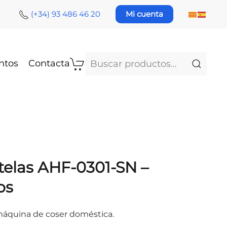
(+34) 93 486 46 20
Mi cuenta
Buscar
ntos
Contacta
por:
telas AHF-0301-SN –
os
máquina de coser doméstica.