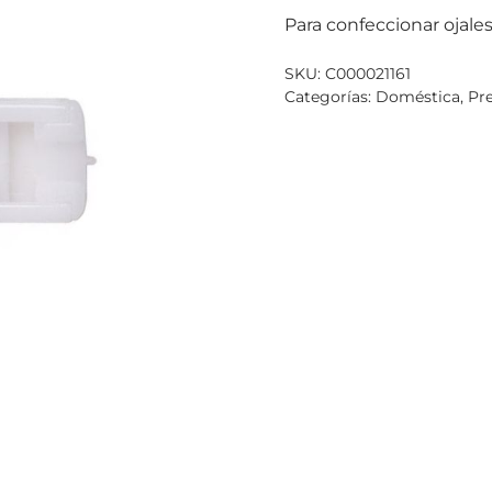
Para confeccionar ojale
SKU:
C000021161
Categorías:
Doméstica
,
Pr