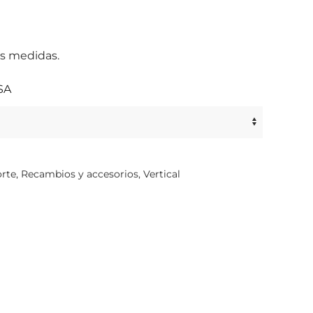
es medidas.
SA
orte
,
Recambios y accesorios
,
Vertical