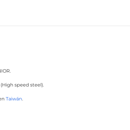
NIOR.
(High speed steel).
gen
Taiwán
.