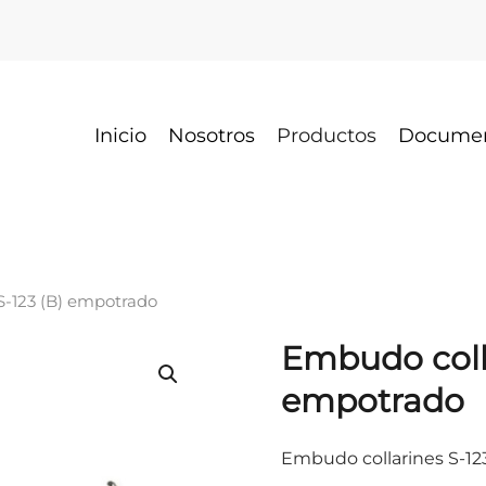
Inicio
Nosotros
Productos
Docume
S-123 (B) empotrado
Embudo colla
empotrado
Embudo collarines S-123