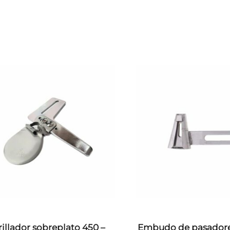
rillador sobreplato 450 –
Embudo de pasadore