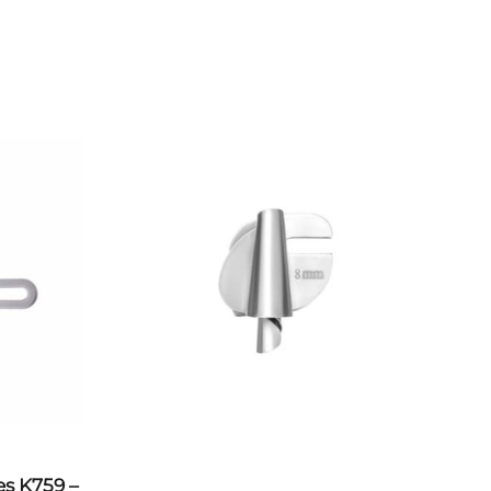
s K759 –