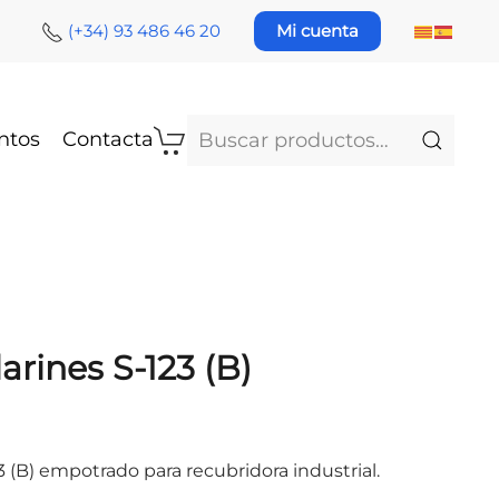
(+34) 93 486 46 20
Mi cuenta
Buscar
ntos
Contacta
por:
rines S-123 (B)
 (B) empotrado para recubridora industrial.