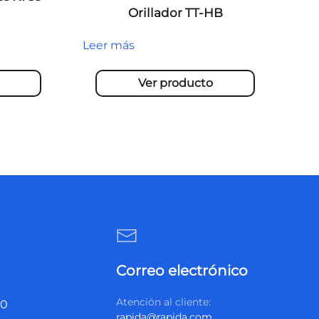
Orillador TT-HB
Leer más
Ver producto
Correo electrónico
Atención al cliente:
20
rapida@rapida.com