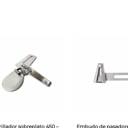
rillador sobreplato 450 –
Embudo de pasadore