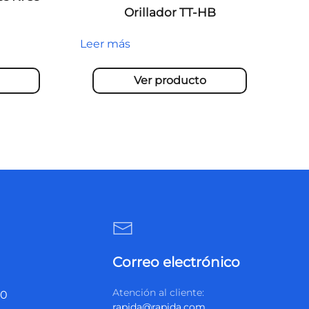
Orillador TT-HB
Leer más
Ver producto
Correo electrónico
Atención al cliente:
20
rapida@rapida.com