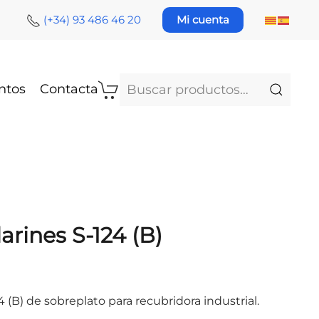
(+34) 93 486 46 20
Mi cuenta
Buscar
ntos
Contacta
por:
rines S-124 (B)
 (B) de sobreplato para recubridora industrial.