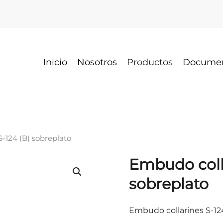
Inicio
Nosotros
Productos
Docume
-124 (B) sobreplato
Embudo colla
sobreplato
Embudo collarines S-124