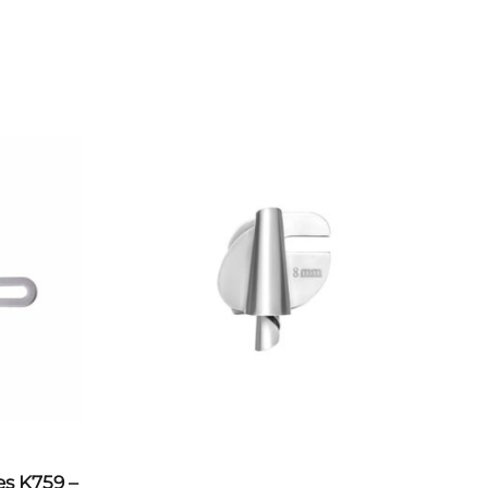
s K759 –