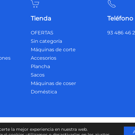
Tienda
Teléfono
OFERTAS
93 486 46 
Sin categoría
Máquinas de corte
iones
Accesorios
Plancha
Sacos
Máquinas de coser
Doméstica
legal
Accesibilidad
certe la mejor experiencia en nuestra web.
ué cookies utilizamos o desactivarlas en los
ajustes
.