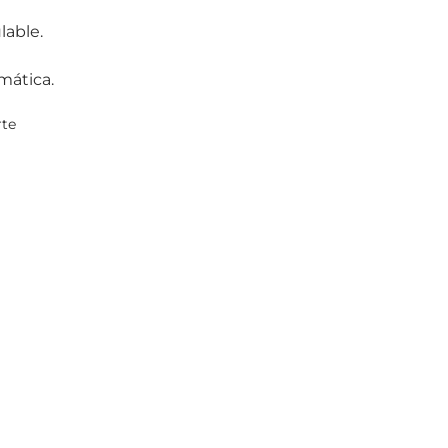
lable.
mática.
rte