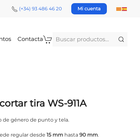
(+34) 93 486 46 20
Mi cuenta
Buscar
ntos
Contacta
por:
ortar tira WS-911A
ivo de género de punto y tela.
puede regular desde
15 mm
hasta
90 mm
.