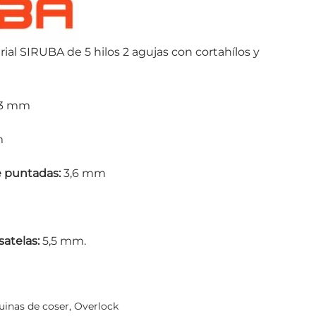
ial SIRUBA de 5 hilos 2 agujas con cortahílos y
3 mm
m
 puntadas:
3,6 mm
atelas:
5,5 mm.
inas de coser
,
Overlock