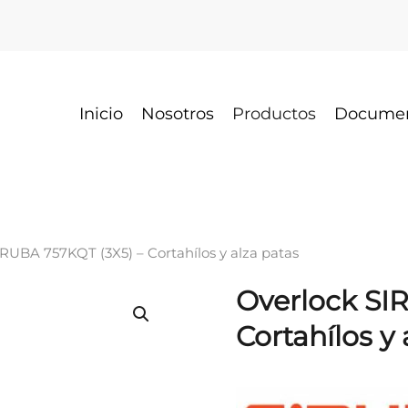
Inicio
Nosotros
Productos
Docume
IRUBA 757KQT (3X5) – Cortahílos y alza patas
Overlock SI
Cortahílos y 