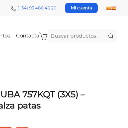
(+34) 93 486 46 20
Mi cuenta
Buscar
ntos
Contacta
por:
RUBA 757KQT (3X5) –
alza patas