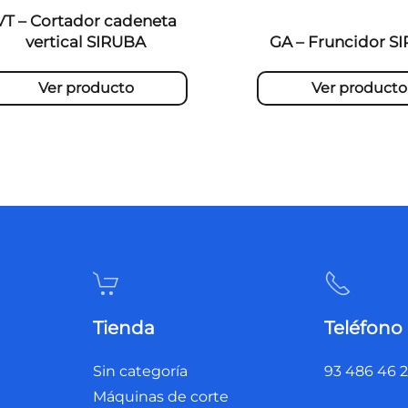
VT – Cortador cadeneta
vertical SIRUBA
GA – Fruncidor S
Ver producto
Ver producto
Tienda
Teléfono
Sin categoría
93 486 46 
Máquinas de corte