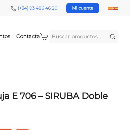
(+34) 93 486 46 20
Mi cuenta
Buscar
ntos
Contacta
por:
uja E 706 – SIRUBA Doble