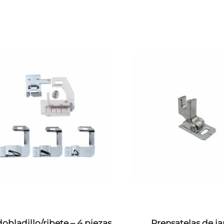
dobladillo/ribete – 4 piezas
Prensatelas de ja