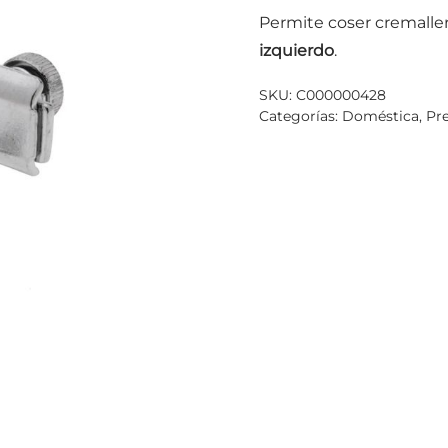
Permite coser cremaller
izquierdo
.
SKU:
C000000428
Categorías:
Doméstica
,
Pr