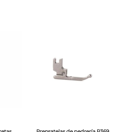
retas
Prensatelas de pedrería P369