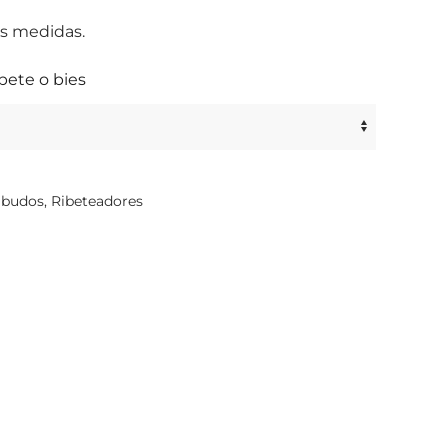
es medidas.
bete o bies
budos
,
Ribeteadores