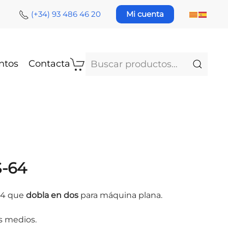
(+34) 93 486 46 20
Mi cuenta
Buscar
ntos
Contacta
por:
S-64
64 que
dobla en dos
para máquina plana.
s medios.