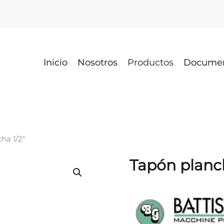
Inicio
Nosotros
Productos
Docume
ha 1/2″
Tapón planch