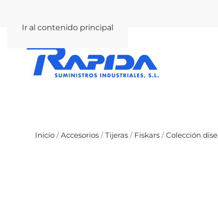
rapida@rapida.com
Ir al contenido principal
Inicio
/
Accesorios
/
Tijeras
/
Fiskars
/
Colección dis