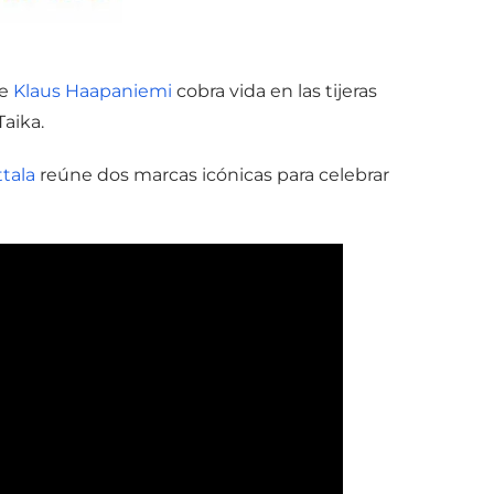
de
Klaus Haapaniemi
cobra vida en las tijeras
Taika.
ttala
reúne dos marcas icónicas para celebrar