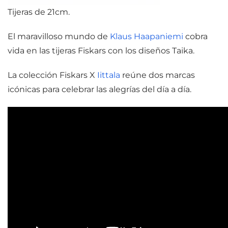
Tijeras de 21cm.
El maravilloso mundo de
Klaus Haapaniemi
cobra
vida en las tijeras Fiskars con los diseños Taika.
La colección Fiskars X
Iittala
reúne dos marcas
icónicas para celebrar las alegrías del día a día.