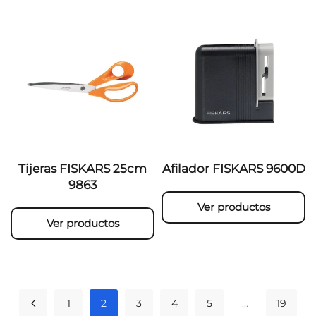
Tijeras FISKARS 25cm
Afilador FISKARS 9600D
9863
Ver productos
Ver productos
1
2
3
4
5
…
19