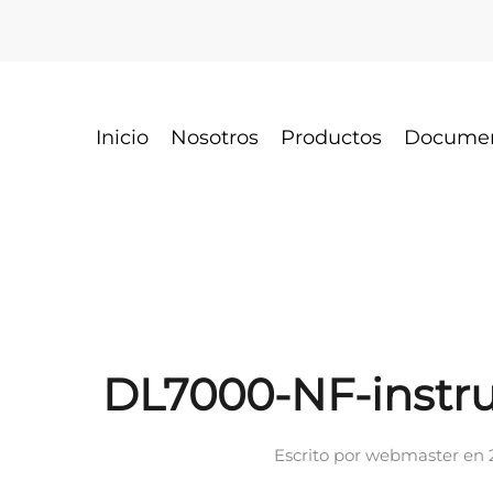
Inicio
Nosotros
Productos
Docume
DL7000-NF-instr
Escrito por
webmaster
en