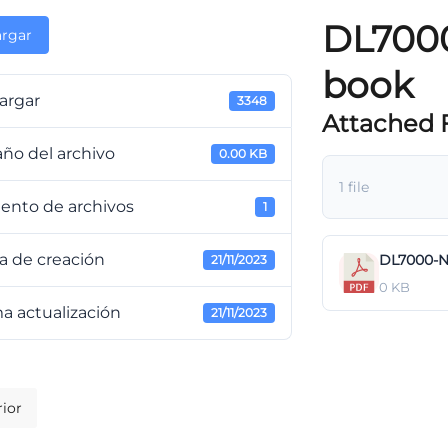
DL7000
rgar
book
argar
3348
Attached F
ño del archivo
0.00 KB
1 file
ento de archivos
1
a de creación
DL7000-N
21/11/2023
0 KB
a actualización
21/11/2023
ior