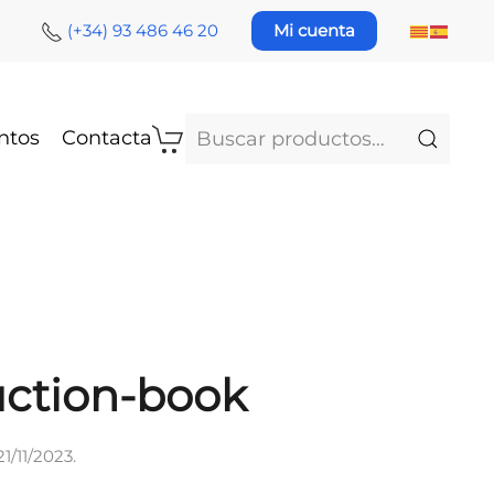
(+34) 93 486 46 20
Mi cuenta
Buscar
ntos
Contacta
por:
uction-book
21/11/2023
.