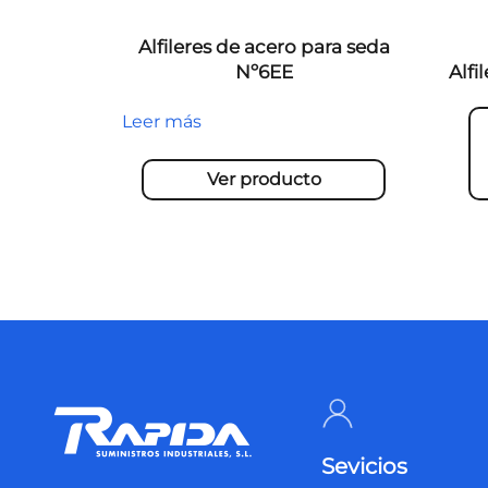
Alfileres de acero para seda
Nº6EE
Alf
Leer más
Ver producto
Sevicios