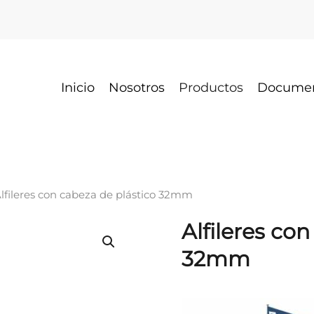
Inicio
Nosotros
Productos
Docume
Alfileres con cabeza de plástico 32mm
Alfileres co
32mm