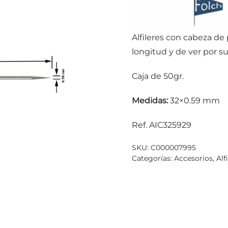
Alfileres con cabeza de p
longitud y de ver por su
Caja de 50gr.
Medidas:
32×0.59 mm
Ref. AIC325929
SKU:
C000007995
Categorías:
Accesorios
,
Alf