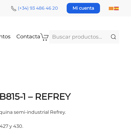
(+34) 93 486 46 20
Mi cuenta
Buscar
ntos
Contacta
por:
 B815-1 – REFREY
uina semi-industrial Refrey.
427 y 430.