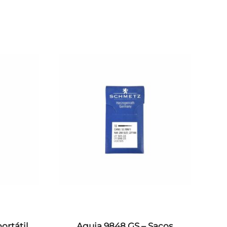
ortátil
Aguja 9848 GS – Sacos