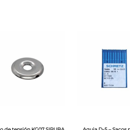
to de tensión KG07 SIRUBA
Aguja D-5 – Sacos p