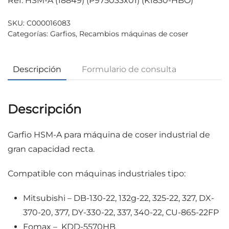
Ref. HSM-A (18849) (P975033x01) (K1830-HBO)
SKU:
C000016083
Categorías:
Garfios
,
Recambios máquinas de coser
Descripción
Formulario de consulta
Descripción
Garfio HSM-A para máquina de coser industrial de
gran capacidad recta.
Compatible con máquinas industriales tipo:
Mitsubishi – DB-130-22, 132g-22, 325-22, 327, DX-
370-20, 377, DY-330-22, 337, 340-22, CU-865-22FP
Fomax – KDD-5570HB