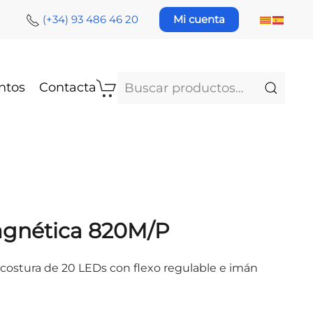
(+34) 93 486 46 20
Mi cuenta
Buscar
ntos
Contacta
por:
gnética 820M/P
ostura de 20 LEDs con flexo regulable e imán