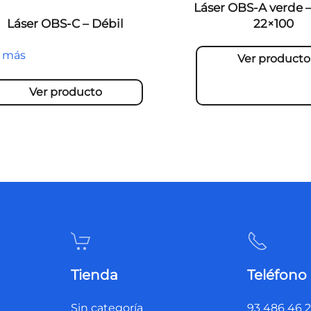
Láser OBS-A verde –
Láser OBS-C – Débil
22×100
r más
Ver producto
Ver producto
Tienda
Teléfono
Sin categoría
93 486 46 