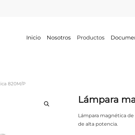
Inicio
Nosotros
Productos
Docume
ica 820M/P
Lámpara ma
Lámpara magnética de c
de alta potencia.