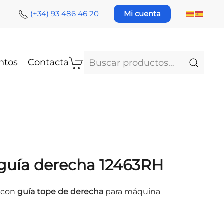
(+34) 93 486 46 20
Mi cuenta
Buscar
ntos
Contacta
por:
 guía derecha 12463RH
 con
guía tope de derecha
para máquina