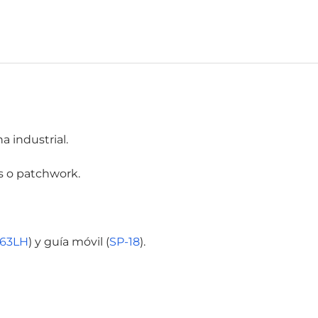
 industrial.
as o patchwork.
463LH
) y guía móvil (
SP-18
).