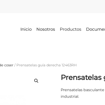
Inicio
Nosotros
Productos
Docume
e coser
/ Prensatelas guía derecha 12463RH
Prensatelas
Prensatelas basculante
industrial.