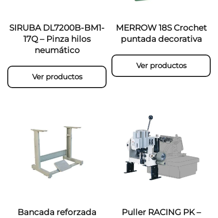
SIRUBA DL7200B-BM1-
MERROW 18S Crochet
17Q – Pinza hilos
puntada decorativa
neumático
Ver productos
Ver productos
Bancada reforzada
Puller RACING PK –