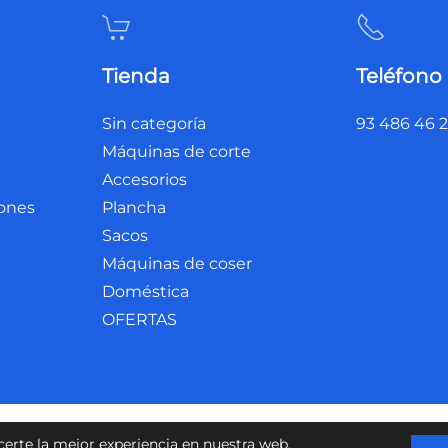
Tienda
Teléfono
Sin categoría
93 486 46 
Máquinas de corte
Accesorios
iones
Plancha
Sacos
Máquinas de coser
Doméstica
OFERTAS
legal
Accesibilidad
certe la mejor experiencia en nuestra web.